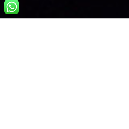
Duración del show:
3:45 min
Número de drones:
20
Ubicación:
El Monte / Chile
El amor está en el
aire.